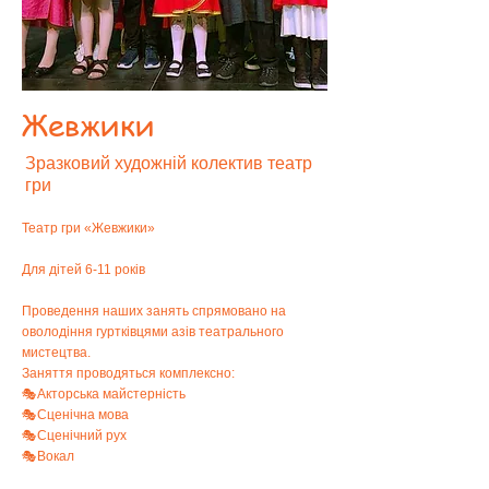
Жевжики
Зразковий художній колектив театр
гри
Театр гри «Жевжики»
Для дітей 6-11 років
Проведення наших занять спрямовано на
оволодіння гуртківцями азів театрального
мистецтва.
Заняття проводяться комплексно:
🎭Акторська майстерність
🎭Сценічна мова
🎭Сценічний рух
🎭Вокал