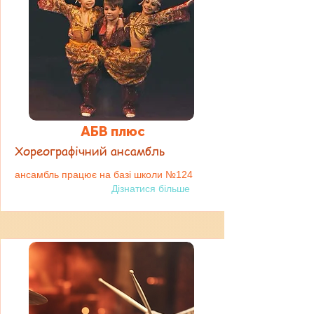
АБВ плюс
Хореографічний ансамбль
ансамбль працює на базі школи №124
Дізнатися більше