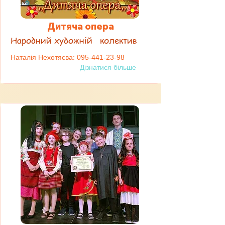
Дитяча опера
Народний художній колектив
Наталія Нехотяєва:
095-441-23-98
Дізнатися більше