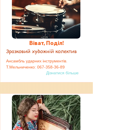
Віват, Поділ!
Зразковий художній колектив
Ансамбль ударних інструментів.
Т.Мельниченко:
067-358-36-89
Дізнатися більше